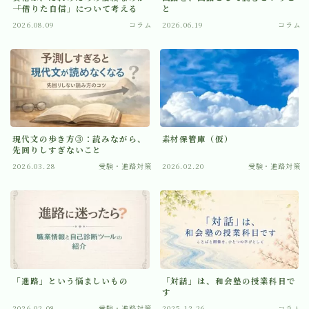
――「借りた自信」について考える
と
お問い合わせ
2026.08.09
コラム
2026.06.19
コラム
現代文の歩き方③：読みながら、
素材保管庫（仮）
先回りしすぎないこと
2026.03.28
受験・進路対策
2026.02.20
受験・進路対策
「進路」という悩ましいもの
「対話」は、和会塾の授業科目で
す
2026.02.08
受験・進路対策
2025.12.26
コラム