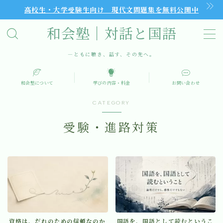
高校生・大学受験生向け 現代文問題集を無料公開中
和会塾｜対話と国語
MENU
―ともに聴き、話す、その先へ。
和会塾について
和会塾について
学びの内容・料金
お問い合わせ
学びの内容・料金
CATEGORY
受験・進路対策
和会塾で見えてきたこと
初回無料体験
よくあるご質問（FAQ）
記事・コラム一覧
資格は、だれのための信頼なのか
国語を、国語として読むというこ