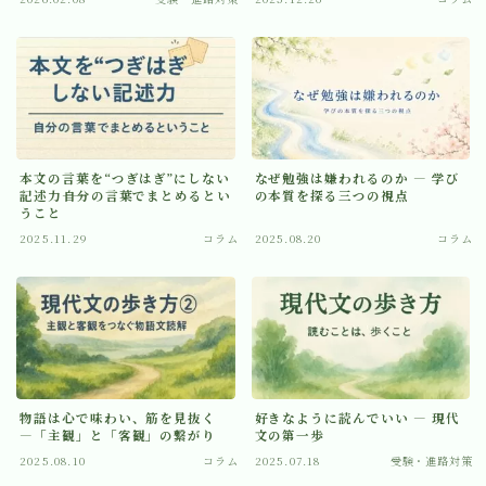
本文の言葉を“つぎはぎ”にしない
なぜ勉強は嫌われるのか ― 学び
記述力――自分の言葉でまとめるとい
の本質を探る三つの視点
うこと
2025.11.29
コラム
2025.08.20
コラム
物語は心で味わい、筋を見抜く
好きなように読んでいい ― 現代
―「主観」と「客観」の繋がり
文の第一歩
2025.08.10
コラム
2025.07.18
受験・進路対策