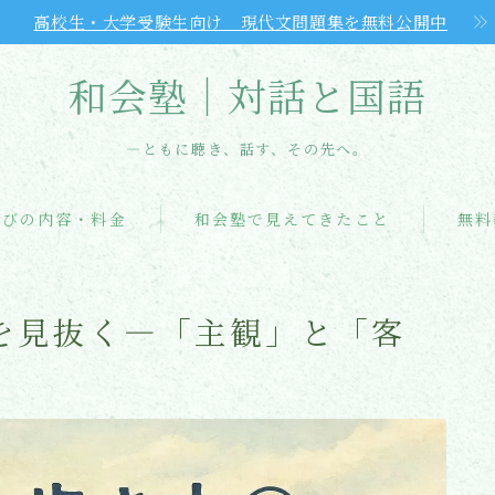
高校生・大学受験生向け 現代文問題集を無料公開中
和会塾｜対話と国語
―ともに聴き、話す、その先へ。
和会塾について
学びの内容・料金
和会塾で見えてきたこと
無料
学びの内容・料金
を見抜く―「主観」と「客
和会塾で見えてきたこと
初回無料体験
よくあるご質問（FAQ）