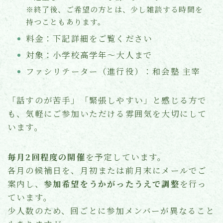
※終了後、ご希望の方とは、少し雑談する時間を
持つこともあります。
料金：下記詳細をご覧ください
対象：小学校高学年〜大人まで
ファシリテーター（進行役）：和会塾 主宰
「話すのが苦手」「緊張しやすい」と感じる方で
も、気軽にご参加いただける雰囲気を大切にして
います。
毎月2回程度の開催
を予定しています。
各月の候補日を、月初または前月末にメールでご
案内し、
参加希望をうかがったうえで調整
を行っ
ています。
少人数のため、回ごとに参加メンバーが異なること