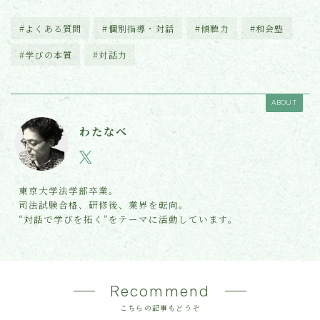
#よくある質問
#個別指導・対話
#傾聴力
#和会塾
#学びの本質
#対話力
ABOUT
わたなべ
東京大学法学部卒業。
司法試験合格、研修後、業界を転向。
“対話で学びを拓く”をテーマに活動しています。
Recommend
こちらの記事もどうぞ