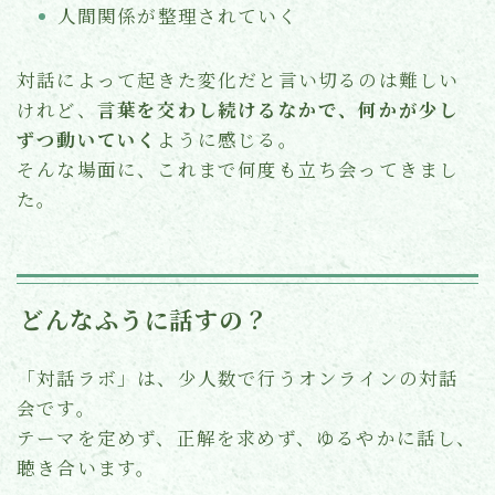
人間関係が整理されていく
対話によって起きた変化だと言い切るのは難しい
けれど、
言葉を交わし続けるなかで、何かが少し
ずつ動いていく
ように感じる。
そんな場面に、これまで何度も立ち会ってきまし
た。
どんなふうに話すの？
「対話ラボ」は、少人数で行うオンラインの対話
会です。
テーマを定めず、正解を求めず、ゆるやかに話し、
聴き合います。