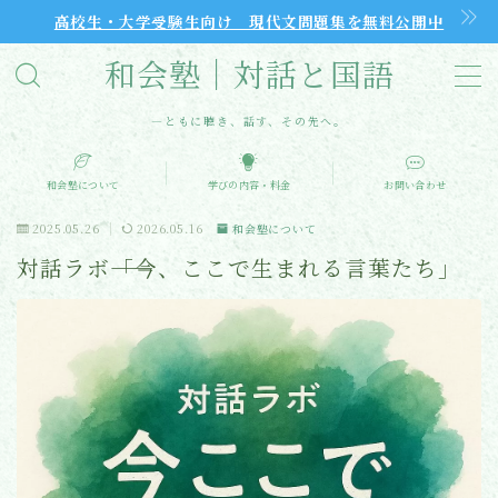
高校生・大学受験生向け 現代文問題集を無料公開中
和会塾｜対話と国語
MENU
―ともに聴き、話す、その先へ。
和会塾について
和会塾について
学びの内容・料金
お問い合わせ
学びの内容・料金
2025.05.26
2026.05.16
和会塾について
対話ラボ――「今、ここで生まれる言葉たち」
和会塾で見えてきたこと
初回無料体験
よくあるご質問（FAQ）
記事・コラム一覧