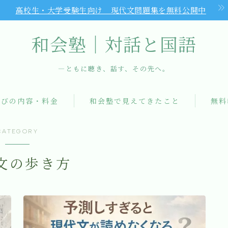
高校生・大学受験生向け 現代文問題集を無料公開中
和会塾｜対話と国語
―ともに聴き、話す、その先へ。
和会塾について
学びの内容・料金
和会塾で見えてきたこと
無料
学びの内容・料金
CATEGORY
文の歩き方
和会塾で見えてきたこと
初回無料体験
よくあるご質問（FAQ）